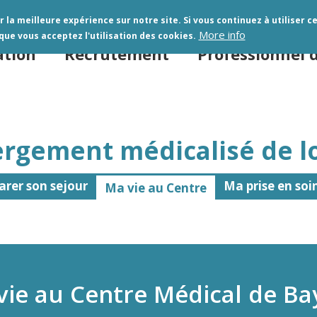
Aller
 la meilleure expérience sur notre site. Si vous continuez à utiliser c
au
More info
ue vous acceptez l'utilisation des cookies.
contenu
ation
Recrutement
Professionnel 
principal
ergement médicalisé de l
arer son sejour
Ma prise en soi
Ma vie au Centre
vie au Centre Médical de Ba