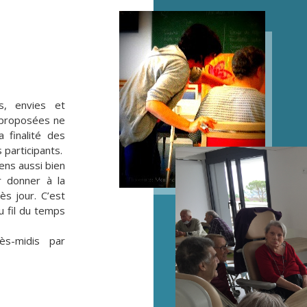
s, envies et
s proposées ne
 finalité des
s participants.
ens aussi bien
r donner à la
ès jour. C’est
u fil du temps
ès-midis par