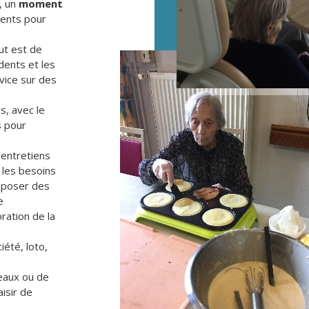
, un
moment
ents pour
ut est de
dents et les
vice sur des
s, avec le
s pour
d’entretiens
e les besoins
roposer des
e
oration de la
iété, loto,
eaux ou de
aisir de