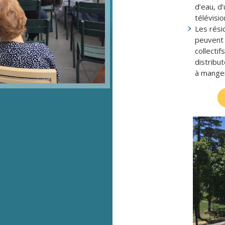
d’eau, d’
télévisi
Les rési
peuvent 
collectif
distribut
à manger