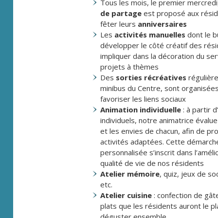
Tous les mois, le premier mercredi
de partage
est proposé aux résid
fêter leurs
anniversaires
Les
activités manuelles
dont le b
développer le côté créatif des rési
impliquer dans la décoration du ser
projets à thèmes
Des
sorties récréatives
régulière
minibus du Centre, sont organisée
favoriser les liens sociaux
Animation individuelle
: à partir 
individuels, notre animatrice évalu
et les envies de chacun, afin de p
activités adaptées. Cette démarch
personnalisée s’inscrit dans l’améli
qualité de vie de nos résidents
Atelier mémoire
, quiz, jeux de soc
etc.
Atelier cuisine
: confection de gât
plats que les résidents auront le pl
déguster ensemble