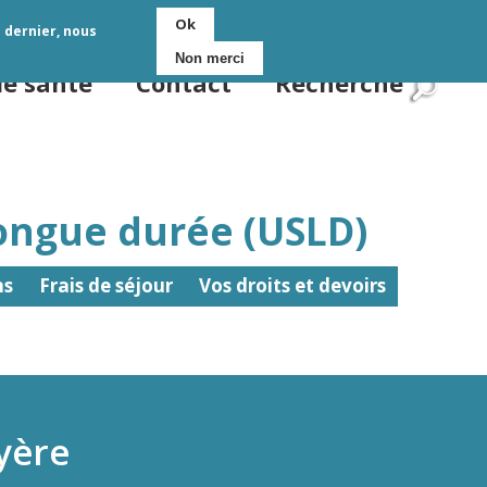
Ok
e dernier, nous
Non merci
de santé
Contact
Recherche
ongue durée (USLD)
ns
Frais de séjour
Vos droits et devoirs
yère