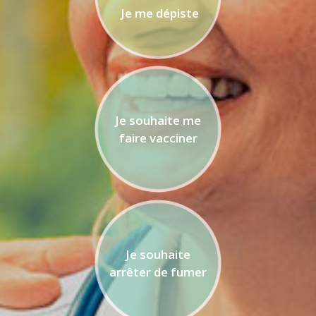
Je me dépiste
Je souhaite me
faire vacciner
Je souhaite
arrêter de fumer