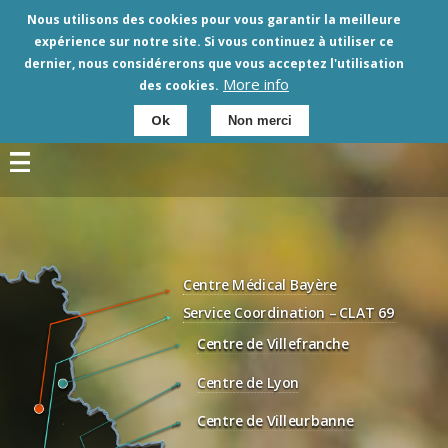
Aller
Nous utilisons des cookies pour vous garantir la meilleure
au
expérience sur notre site. Si vous continuez à utiliser ce
contenu
dernier, nous considérerons que vous acceptez l'utilisation
principal
More info
des cookies.
Ok
Non merci
Centre Médical Bayère
Service Coordination – CLAT 69
Centre de Villefranche
Centre de Lyon
Centre de Villeurbanne