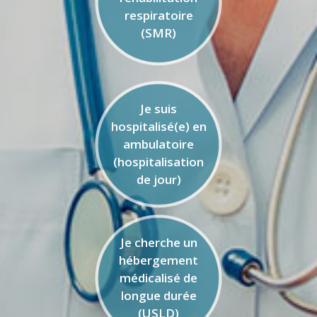
respiratoire
(SMR)
Je suis
hospitalisé(e) en
ambulatoire
(hospitalisation
de jour)
Je cherche un
hébergement
médicalisé de
longue durée
(USLD)