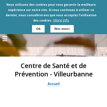
Aller
Nous utilisons des cookies pour vous garantir la meilleure
au
expérience sur notre site. Si vous continuez à utiliser ce
contenu
dernier, nous considérerons que vous acceptez l'utilisation
principal
More info
des cookies.
Ok
Non merci
Centre de Santé et de
Prévention - Villeurbanne
Accueil
Fil
d'Ariane