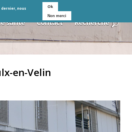
Ok
e dernier, nous
Non merci
de santé
Contact
Recherche
lx-en-Velin