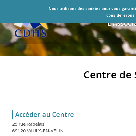
Nous utilisons des cookies pour vous garantir
considérerons q
L'Associ
Centre de 
Fil
d'Ariane
Accéder au Centre
25 rue Rabelais
69120 VAULX-EN-VELIN